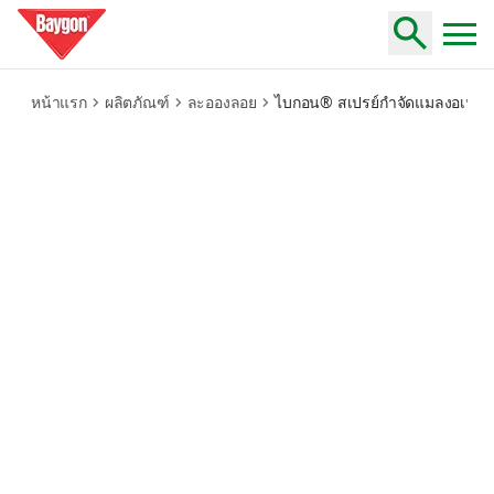
multi-green-tea
หน้าแรก
ผลิตภัณฑ์
ละอองลอย
ไบกอน® สเปรย์กำจัดแมลงอเนกปร